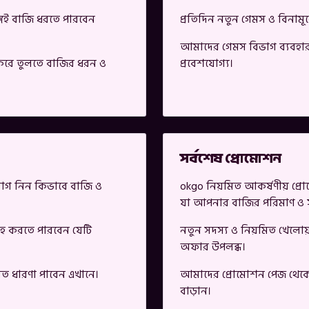
গেই বাজি ধরতে পারবেন
প্রতিদিন নতুন গেমস ও বিনামূ
আমাদের গেমস বিভাগ ব্যবহারকার
ে তুলতে বাজির ধরন ও
প্রবেশযোগ্য।
সর্বশেষ প্রোমোশন
ুযোগ নিন কিভাবে বাজি ও
okgo নিয়মিত আকর্ষণীয় প্র
যা আপনার বাজির পরিমাণ ও সু
গ্রহ করতে পারবেন যেটি
নতুন সদস্য ও নিয়মিত খেলোয়
অফার উপলব্ধ।
িত ধারণা পাবেন এখানে।
আমাদের প্রোমোশন পেজ থেকে 
বাড়ান।