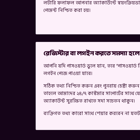
লটারি ফলাফল আপনার অ্যাকাউন্টে স্বয়ংক্রিয়ভা
পেমেন্ট নিশ্চিত করা হয়।
রেজিস্টার বা লগইন করতে সমস্যা হলে
আপনি যদি পাসওয়ার্ড ভুলে যান, তবে “পাসওয়ার্ড 
লগইন পেজে পাওয়া যাবে।
সঠিক তথ্য নিশ্চিত করুন এবং পুনরায় চেষ্টা করুন
তাহলে আমাদের ২৪/৭ কাস্টমার সাপোর্টের সাথ
অ্যাকাউন্ট সুরক্ষিত রাখতে সদা সচেতন থাকুন।
ব্যক্তিগত তথ্য কারো সাথে শেয়ার করবেন না যতটা