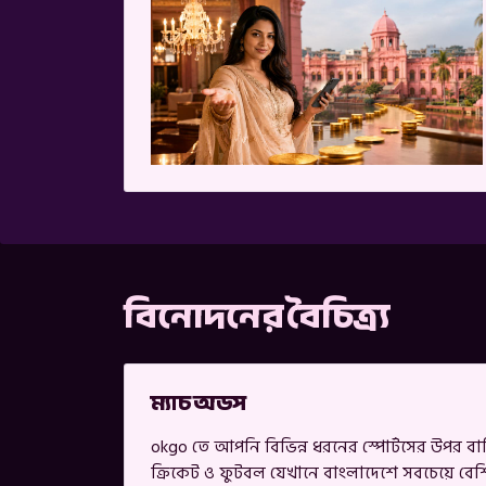
বিনোদনের বৈচিত্র্য
ম্যাচ অডস
okgo তে আপনি বিভিন্ন ধরনের স্পোর্টসের উপর ব
ক্রিকেট ও ফুটবল যেখানে বাংলাদেশে সবচেয়ে বেশ