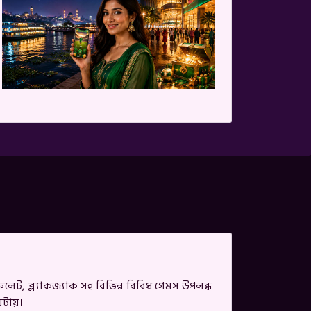
ুলেট, ব্ল্যাকজ্যাক সহ বিভিন্ন বিবিধ গেমস উপলব্ধ
টায়।